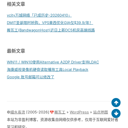
相关文章
vcity万城网络「已成历史-20260410」
DMIT圣诞限时抢购，VPS美西优化GIA仅$39.9/年！
搬瓦工(BandwagonHost)近日上新DC5机房高端线路
最新文章
WIN11 / WIN10使用Alternative A2DP Driver支持LDAC
海康威视录像机硬盘读取播放工具Local Playback
Google 账号邮箱可以修改了
©
細水長流
⌈2005-2026⌋
搬瓦工
»
WordPress
»
站点地图
本站为非盈利博客，资源收集自网络仅供参考，仅用于互联网爱好者
学习和研究。