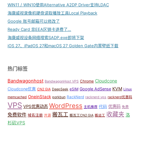
WIN11 / WIN10使用Alternative A2DP Driver支持LDAC
海康威视录像机硬盘读取播放工具Local Playback
Google 账号邮箱可以修改了
Ready Card 非EEA区销卡退费了…
海康威视设备网络搜索SADP.exe即将下架
iOS 27、iPadOS 27和macOS 27 Golden Gate内置壁纸下载
热门标签
Bandwagonhost
Cloudcone
Chrome
BandwagonHost VPS
KVM
Cloudcone优惠
Google AdSense
eSIM
CN2 GIA
DeepSeek
Linux
OneinStack
RackNerd
memcached
porkbun
racknerd vps
racknerd优惠码
VPS
WordPress
VPS优惠动态
优惠码
代码
主机推荐
免费
收藏夹
搬瓦工
免费软件
洛
域名注册
开源
搬瓦工CN2 GIA
搬运工
杉矶VPS