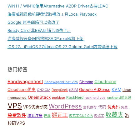
WIN11 / WIN10使用Alternative A2DP Driver支持LDAC
海康威视录像机硬盘读取播放工具Local Playback
Google 账号邮箱可以修改了
Ready Card 非EEA区销卡退费了…
海康威视设备网络搜索SADP.exe即将下架
iOS 27、iPadOS 27和macOS 27 Golden Gate内置壁纸下载
热门标签
Bandwagonhost
Cloudcone
Chrome
BandwagonHost VPS
KVM
Cloudcone优惠
Google AdSense
eSIM
CN2 GIA
DeepSeek
Linux
OneinStack
RackNerd
memcached
porkbun
racknerd vps
racknerd优惠码
VPS
WordPress
VPS优惠动态
优惠码
代码
主机推荐
免费
收藏夹
搬瓦工
免费软件
洛
域名注册
开源
搬瓦工CN2 GIA
搬运工
杉矶VPS