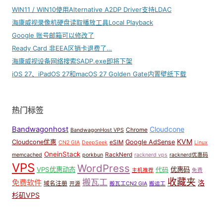
WIN11 / WIN10使用Alternative A2DP Driver支持LDAC
海康威视录像机硬盘读取播放工具Local Playback
Google 账号邮箱可以修改了
Ready Card 非EEA区销卡退费了…
海康威视设备网络搜索SADP.exe即将下架
iOS 27、iPadOS 27和macOS 27 Golden Gate内置壁纸下载
热门标签
Bandwagonhost
Cloudcone
Chrome
BandwagonHost VPS
KVM
Cloudcone优惠
Google AdSense
eSIM
CN2 GIA
DeepSeek
Linux
OneinStack
RackNerd
memcached
porkbun
racknerd vps
racknerd优惠码
VPS
WordPress
VPS优惠动态
优惠码
代码
主机推荐
免费
收藏夹
搬瓦工
免费软件
洛
域名注册
开源
搬瓦工CN2 GIA
搬运工
杉矶VPS