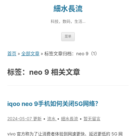
細水長流
科技，数码，生活…
跳
菜单
转
到
首页
»
全部文章
» 标签文章归档：neo 9（1）
内
容
标签：neo 9 相关文章
iqoo neo 9手机如何关闭5G网络？
2024-05-07 更新
流水
細水長流
暂无留言
vivo 官方称为了让消费者体验到网速更快、延迟更低的 5G 网