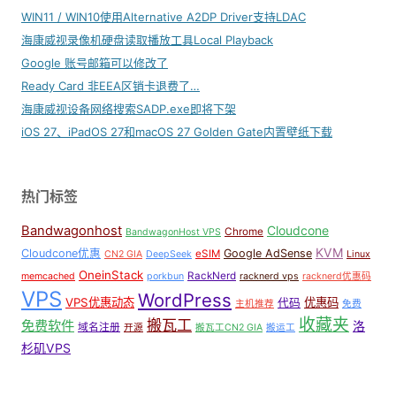
WIN11 / WIN10使用Alternative A2DP Driver支持LDAC
海康威视录像机硬盘读取播放工具Local Playback
Google 账号邮箱可以修改了
Ready Card 非EEA区销卡退费了…
海康威视设备网络搜索SADP.exe即将下架
iOS 27、iPadOS 27和macOS 27 Golden Gate内置壁纸下载
热门标签
Bandwagonhost
Cloudcone
Chrome
BandwagonHost VPS
KVM
Cloudcone优惠
Google AdSense
eSIM
CN2 GIA
DeepSeek
Linux
OneinStack
RackNerd
memcached
porkbun
racknerd vps
racknerd优惠码
VPS
WordPress
VPS优惠动态
优惠码
代码
主机推荐
免费
收藏夹
搬瓦工
免费软件
洛
域名注册
开源
搬瓦工CN2 GIA
搬运工
杉矶VPS