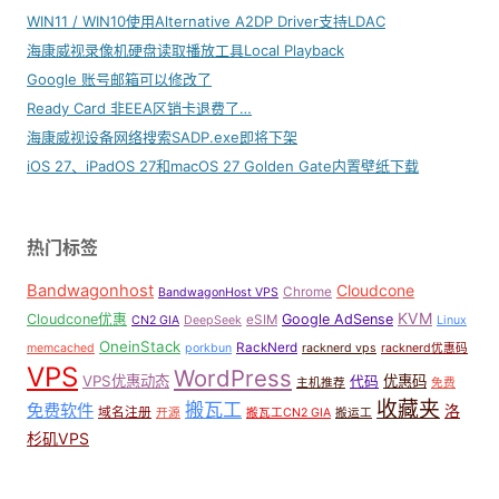
WIN11 / WIN10使用Alternative A2DP Driver支持LDAC
海康威视录像机硬盘读取播放工具Local Playback
Google 账号邮箱可以修改了
Ready Card 非EEA区销卡退费了…
海康威视设备网络搜索SADP.exe即将下架
iOS 27、iPadOS 27和macOS 27 Golden Gate内置壁纸下载
热门标签
Bandwagonhost
Cloudcone
Chrome
BandwagonHost VPS
KVM
Cloudcone优惠
Google AdSense
eSIM
CN2 GIA
DeepSeek
Linux
OneinStack
RackNerd
memcached
porkbun
racknerd vps
racknerd优惠码
VPS
WordPress
VPS优惠动态
优惠码
代码
主机推荐
免费
收藏夹
搬瓦工
免费软件
洛
域名注册
开源
搬瓦工CN2 GIA
搬运工
杉矶VPS