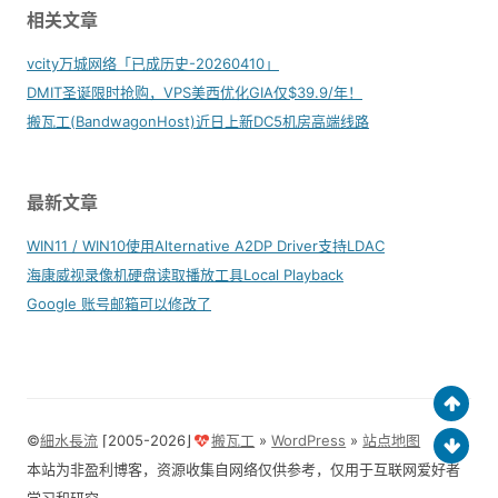
相关文章
vcity万城网络「已成历史-20260410」
DMIT圣诞限时抢购，VPS美西优化GIA仅$39.9/年！
搬瓦工(BandwagonHost)近日上新DC5机房高端线路
最新文章
WIN11 / WIN10使用Alternative A2DP Driver支持LDAC
海康威视录像机硬盘读取播放工具Local Playback
Google 账号邮箱可以修改了
©
細水長流
⌈2005-2026⌋
搬瓦工
»
WordPress
»
站点地图
本站为非盈利博客，资源收集自网络仅供参考，仅用于互联网爱好者