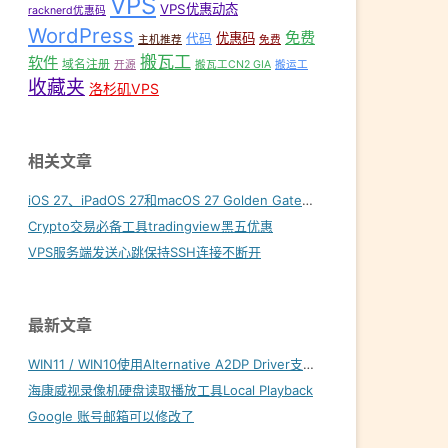
VPS
VPS优惠动态
racknerd优惠码
WordPress
免费
优惠码
代码
主机推荐
免费
搬瓦工
软件
域名注册
开源
搬瓦工CN2 GIA
搬运工
收藏夹
洛杉矶VPS
相关文章
iOS 27、iPadOS 27和macOS 27 Golden Gate内置壁纸下载
Crypto交易必备工具tradingview黑五优惠
VPS服务端发送心跳保持SSH连接不断开
最新文章
WIN11 / WIN10使用Alternative A2DP Driver支持LDAC
海康威视录像机硬盘读取播放工具Local Playback
Google 账号邮箱可以修改了