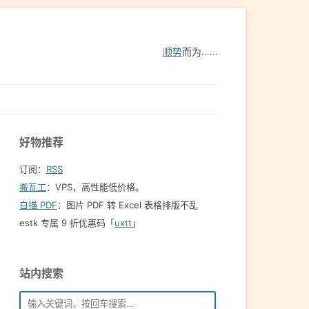
顺势
而为……
好物推荐
订阅：
RSS
搬瓦工
：VPS，高性能低价格。️
白描 PDF
：图片 PDF 转 Excel 表格排版不乱
estk 专属 9 折优惠码「
uxtt
」
站内搜索