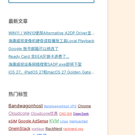
最新文章
WIN11 / WIN10使用Alternative A2DP Driver支持LDAC
海康威视录像机硬盘读取播放工具Local Playback
Google 账号邮箱可以修改了
Ready Card 非EEA区销卡退费了…
海康威视设备网络搜索SADP.exe即将下架
iOS 27、iPadOS 27和macOS 27 Golden Gate内置壁纸下载
热门标签
Bandwagonhost
Chrome
BandwagonHost VPS
Cloudcone
Cloudcone优惠
CN2 GIA
DeepSeek
KVM
Google AdSense
eSIM
Linux
memcached
OneinStack
RackNerd
porkbun
racknerd vps