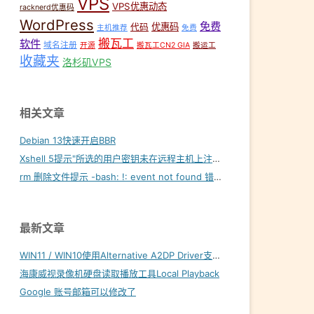
VPS
VPS优惠动态
racknerd优惠码
WordPress
免费
优惠码
代码
主机推荐
免费
搬瓦工
软件
域名注册
开源
搬瓦工CN2 GIA
搬运工
收藏夹
洛杉矶VPS
相关文章
Debian 13快速开启BBR
Xshell 5提示"所选的用户密钥未在远程主机上注册"
rm 删除文件提示 -bash: !: event not found 错误怎么解决？
最新文章
WIN11 / WIN10使用Alternative A2DP Driver支持LDAC
海康威视录像机硬盘读取播放工具Local Playback
Google 账号邮箱可以修改了