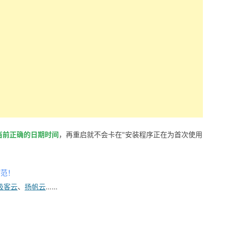
当前正确的日期时间
，再重启就不会卡在"安装程序正在为首次使用
防范！
极客云
、
扬帆云
……