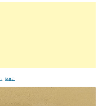
S
、
极客云
……