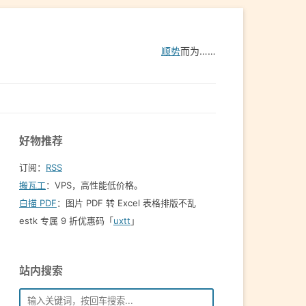
顺势
而为……
好物推荐
订阅：
RSS
搬瓦工
：VPS，高性能低价格。️
白描 PDF
：图片 PDF 转 Excel 表格排版不乱
estk 专属 9 折优惠码「
uxtt
」
站内搜索