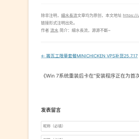
除非注明，
細水長流
文章均为原创，本文地址
https://
链接形式注明出处。
作者
流水
简介：細水長流，源源不斷~
Post
←
搬瓦工限量套餐MINICHICKEN VPS补货25.7.17
navigation
《Win 7系统重装后卡在”安装程序正在为
发表留言