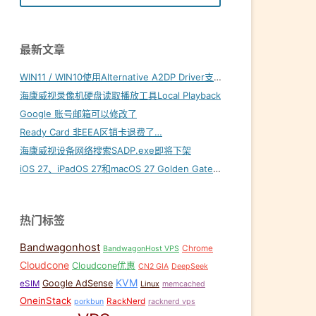
最新文章
WIN11 / WIN10使用Alternative A2DP Driver支持LDAC
海康威视录像机硬盘读取播放工具Local Playback
Google 账号邮箱可以修改了
Ready Card 非EEA区销卡退费了…
海康威视设备网络搜索SADP.exe即将下架
iOS 27、iPadOS 27和macOS 27 Golden Gate内置壁纸下载
热门标签
Bandwagonhost
Chrome
BandwagonHost VPS
Cloudcone
Cloudcone优惠
CN2 GIA
DeepSeek
KVM
Google AdSense
eSIM
Linux
memcached
OneinStack
RackNerd
porkbun
racknerd vps