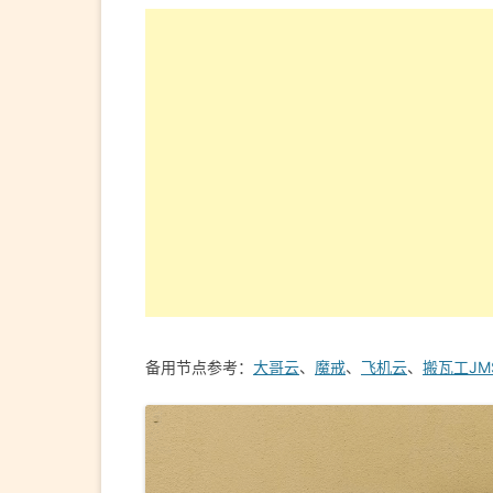
备用节点参考：
大哥云
、
魔戒
、
飞机云
、
搬瓦工JM