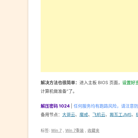
解决方法也很简单：
进入主板 BIOS 页面，
设置好
计算机做准备"了。
解压密码 1024
|
任何服务均有跑路风险，请注意
备用节点：
大哥云
、
魔戒
、
飞机云
、
搬瓦工JMS
、
标签:
Win 7
,
Win 7重装
,
收藏夹