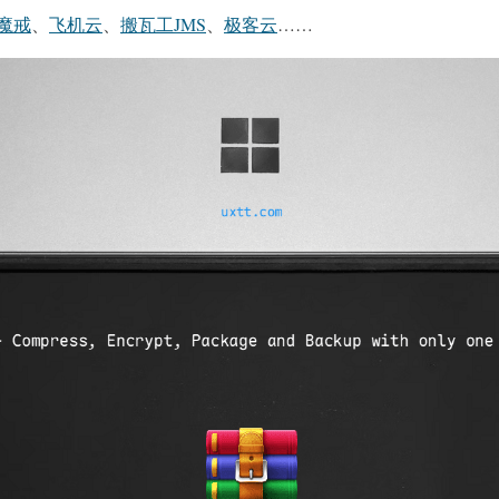
魔戒
、
飞机云
、
搬瓦工JMS
、
极客云
……