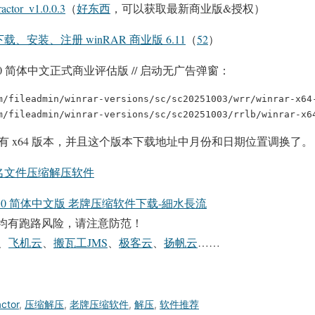
ctor_v1.0.0.3
（
好东西
，可以获取最新商业版&授权）
、安装、注册 winRAR 商业版 6.11
（
52
）
R 7.10 简体中文正式商业评估版 // 启动无广告弹窗：
m/fileadmin/winrar-versions/sc/sc20251003/wrr/winrar-x64-
m/fileadmin/winrar-versions/sc/sc20251003/rrlb/winrar-x6
本开始只有 x64 版本，并且这个版本下载地址中月份和日期位置调换了。
 知名文件压缩解压软件
 7.10 简体中文版 老牌压缩软件下载-細水長流
均有跑路风险，请注意防范！
、
飞机云
、
搬瓦工JMS
、
极客云
、
扬帆云
……
ctor
,
压缩解压
,
老牌压缩软件
,
解压
,
软件推荐