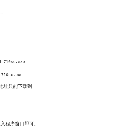
…

-710sc.exe

-710sc.exe
地址只能下载到
件拖入程序窗口即可。