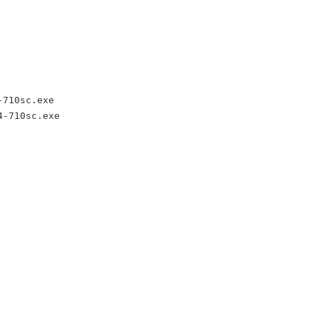
710sc.exe

4-710sc.exe