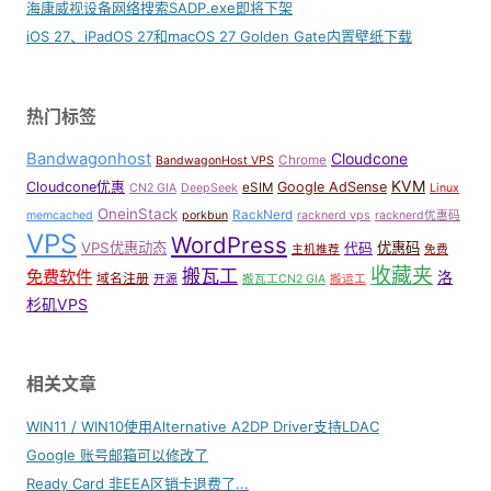
海康威视设备网络搜索SADP.exe即将下架
iOS 27、iPadOS 27和macOS 27 Golden Gate内置壁纸下载
热门标签
Bandwagonhost
Cloudcone
Chrome
BandwagonHost VPS
KVM
Cloudcone优惠
Google AdSense
eSIM
CN2 GIA
DeepSeek
Linux
OneinStack
RackNerd
memcached
porkbun
racknerd vps
racknerd优惠码
VPS
WordPress
VPS优惠动态
优惠码
代码
主机推荐
免费
收藏夹
搬瓦工
免费软件
洛
域名注册
开源
搬瓦工CN2 GIA
搬运工
杉矶VPS
相关文章
WIN11 / WIN10使用Alternative A2DP Driver支持LDAC
Google 账号邮箱可以修改了
Ready Card 非EEA区销卡退费了...