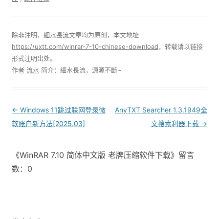
除非注明，
細水長流
文章均为原创，本文地址
https://uxtt.com/winrar-7-10-chinese-download
，转载请以链接
形式注明出处。
作者
流水
简介：細水長流，源源不斷~
Post
←
Windows 11跳过联网登录微
AnyTXT Searcher 1.3.1949全
navigation
软账户新方法[2025.03]
文搜索利器下载
→
《WinRAR 7.10 简体中文版 老牌压缩软件下载》留言
数：0