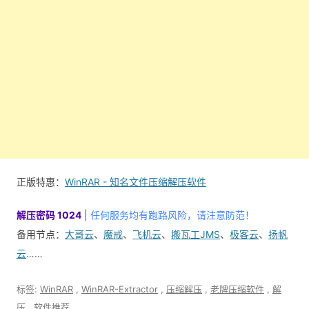
正版特惠：
WinRAR - 知名文件压缩解压软件
解压密码 1024
|
任何服务均有跑路风险，请注意防范！
备用节点：
大哥云
、
魔戒
、
飞机云
、
搬瓦工JMS
、
极客云
、
扬帆
云
……
标签:
WinRAR
,
WinRAR-Extractor
,
压缩解压
,
老牌压缩软件
,
解
压
,
软件推荐