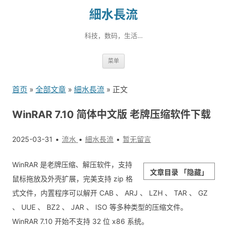
細水長流
科技，数码，生活…
跳
菜单
转
到
首页
»
全部文章
»
細水長流
» 正文
内
容
WinRAR 7.10 简体中文版 老牌压缩软件下载
2025-03-31
流水
細水長流
暂无留言
WinRAR 是老牌压缩、解压软件，支持
文章目录
「隐藏」
鼠标拖放及外壳扩展，完美支持 zip 格
式文件，内置程序可以解开 CAB 、 ARJ 、 LZH 、 TAR 、 GZ
、 UUE 、 BZ2 、 JAR 、 ISO 等多种类型的压缩文件。
WinRAR 7.10 开始不支持 32 位 x86 系统。