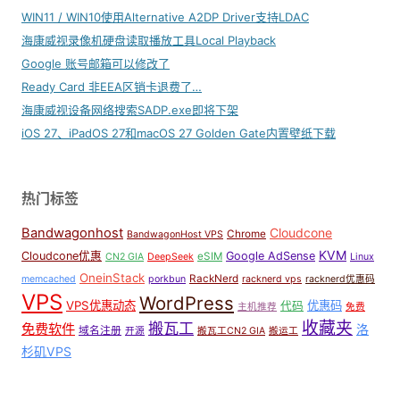
WIN11 / WIN10使用Alternative A2DP Driver支持LDAC
海康威视录像机硬盘读取播放工具Local Playback
Google 账号邮箱可以修改了
Ready Card 非EEA区销卡退费了…
海康威视设备网络搜索SADP.exe即将下架
iOS 27、iPadOS 27和macOS 27 Golden Gate内置壁纸下载
热门标签
Bandwagonhost
Cloudcone
Chrome
BandwagonHost VPS
KVM
Cloudcone优惠
Google AdSense
eSIM
CN2 GIA
DeepSeek
Linux
OneinStack
RackNerd
memcached
porkbun
racknerd vps
racknerd优惠码
VPS
WordPress
VPS优惠动态
优惠码
代码
主机推荐
免费
收藏夹
搬瓦工
免费软件
洛
域名注册
开源
搬瓦工CN2 GIA
搬运工
杉矶VPS