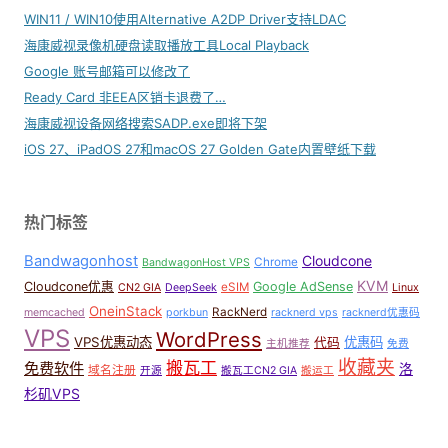
WIN11 / WIN10使用Alternative A2DP Driver支持LDAC
海康威视录像机硬盘读取播放工具Local Playback
Google 账号邮箱可以修改了
Ready Card 非EEA区销卡退费了…
海康威视设备网络搜索SADP.exe即将下架
iOS 27、iPadOS 27和macOS 27 Golden Gate内置壁纸下载
热门标签
Bandwagonhost
Cloudcone
Chrome
BandwagonHost VPS
KVM
Cloudcone优惠
Google AdSense
eSIM
CN2 GIA
DeepSeek
Linux
OneinStack
RackNerd
memcached
porkbun
racknerd vps
racknerd优惠码
VPS
WordPress
VPS优惠动态
优惠码
代码
主机推荐
免费
收藏夹
搬瓦工
免费软件
洛
域名注册
开源
搬瓦工CN2 GIA
搬运工
杉矶VPS