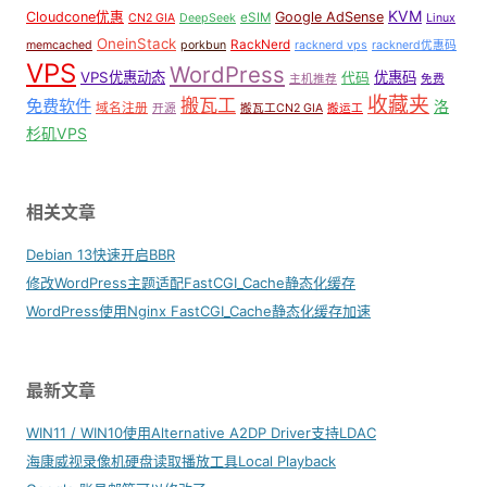
KVM
Cloudcone优惠
Google AdSense
eSIM
CN2 GIA
DeepSeek
Linux
OneinStack
RackNerd
memcached
porkbun
racknerd vps
racknerd优惠码
VPS
WordPress
VPS优惠动态
优惠码
代码
主机推荐
免费
收藏夹
搬瓦工
免费软件
洛
域名注册
开源
搬瓦工CN2 GIA
搬运工
杉矶VPS
相关文章
Debian 13快速开启BBR
修改WordPress主题适配FastCGI_Cache静态化缓存
WordPress使用Nginx FastCGI_Cache静态化缓存加速
最新文章
WIN11 / WIN10使用Alternative A2DP Driver支持LDAC
海康威视录像机硬盘读取播放工具Local Playback