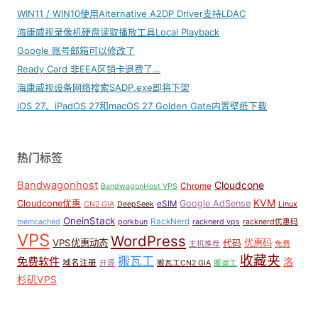
WIN11 / WIN10使用Alternative A2DP Driver支持LDAC
海康威视录像机硬盘读取播放工具Local Playback
Google 账号邮箱可以修改了
Ready Card 非EEA区销卡退费了…
海康威视设备网络搜索SADP.exe即将下架
iOS 27、iPadOS 27和macOS 27 Golden Gate内置壁纸下载
热门标签
Bandwagonhost
Cloudcone
Chrome
BandwagonHost VPS
KVM
Cloudcone优惠
Google AdSense
eSIM
CN2 GIA
DeepSeek
Linux
OneinStack
RackNerd
memcached
porkbun
racknerd vps
racknerd优惠码
VPS
WordPress
VPS优惠动态
优惠码
代码
主机推荐
免费
收藏夹
搬瓦工
免费软件
洛
域名注册
开源
搬瓦工CN2 GIA
搬运工
杉矶VPS