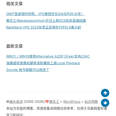
相关文章
DMIT圣诞限时抢购，VPS美西优化GIA仅$39.9/年！
搬瓦工(BandwagonHost)近日上新DC5机房高端线路
RackNerd VPS 2025年黑五促销年付$10.6美元起
最新文章
WIN11 / WIN10使用Alternative A2DP Driver支持LDAC
海康威视录像机硬盘读取播放工具Local Playback
Google 账号邮箱可以修改了
©
細水長流
⌈2005-2026⌋
搬瓦工
»
WordPress
»
站点地图
本站为非盈利博客，资源收集自网络仅供参考，仅用于互联网爱好者
学习和研究。