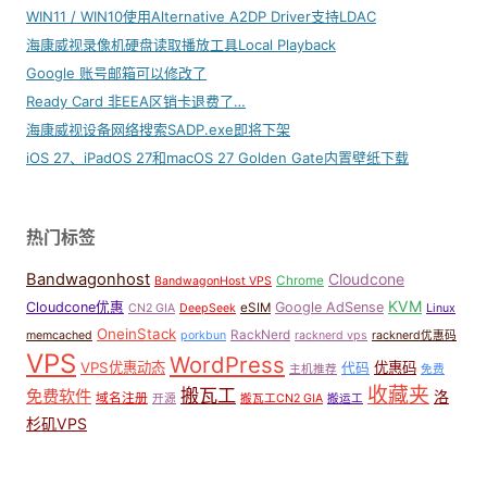
WIN11 / WIN10使用Alternative A2DP Driver支持LDAC
海康威视录像机硬盘读取播放工具Local Playback
Google 账号邮箱可以修改了
Ready Card 非EEA区销卡退费了…
海康威视设备网络搜索SADP.exe即将下架
iOS 27、iPadOS 27和macOS 27 Golden Gate内置壁纸下载
热门标签
Bandwagonhost
Cloudcone
Chrome
BandwagonHost VPS
KVM
Cloudcone优惠
Google AdSense
eSIM
CN2 GIA
DeepSeek
Linux
OneinStack
RackNerd
memcached
porkbun
racknerd vps
racknerd优惠码
VPS
WordPress
VPS优惠动态
优惠码
代码
主机推荐
免费
收藏夹
搬瓦工
免费软件
洛
域名注册
开源
搬瓦工CN2 GIA
搬运工
杉矶VPS