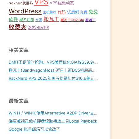
VPS
VPS优惠动态
racknerd优惠码
WordPress
免费
优惠码
代码
主机推荐
免费
搬瓦工
软件
域名注册
开源
搬瓦工CN2 GIA
搬运工
收藏夹
洛杉矶VPS
相关文章
DMIT圣诞限时抢购，VPS美西优化GIA仅$39.9/年！
搬瓦工(BandwagonHost)近日上新DC5机房高端线路
RackNerd VPS 2025年黑五促销年付$10.6美元起
最新文章
WIN11 / WIN10使用Alternative A2DP Driver支持LDAC
海康威视录像机硬盘读取播放工具Local Playback
Google 账号邮箱可以修改了