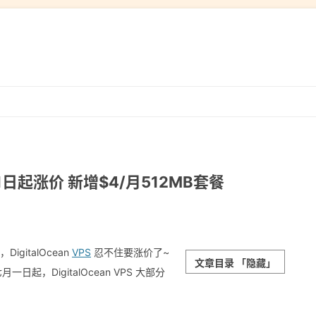
跳
转
到
内
容
年7月1日起涨价 新增$4/月512MB套餐
DigitalOcean
VPS
忍不住要涨价了~
文章目录
「隐藏」
一日起，DigitalOcean VPS 大部分