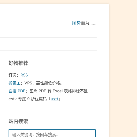
顺势
而为……
好物推荐
订阅：
RSS
搬瓦工
：VPS，高性能低价格。️
白描 PDF
：图片 PDF 转 Excel 表格排版不乱
estk 专属 9 折优惠码「
uxtt
」
站内搜索