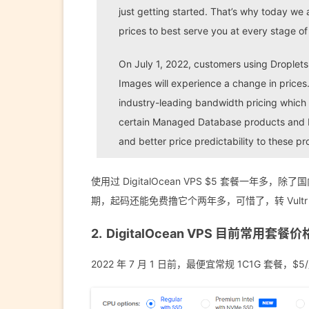
just getting started. That’s why today we 
prices to best serve you at every stage of
On July 1, 2022, customers using Droplets
Images will experience a change in prices.
industry-leading bandwidth pricing which 
certain Managed Database products and D
and better price predictability to these pr
使用过 DigitalOcean VPS $5 套餐一年
期，起码还能免费撸它个两年多，可惜了，转 Vultr 或
DigitalOcean VPS 目前常用套餐价
2022 年 7 月 1 日前，最便宜常规 1C1G 套餐，$5