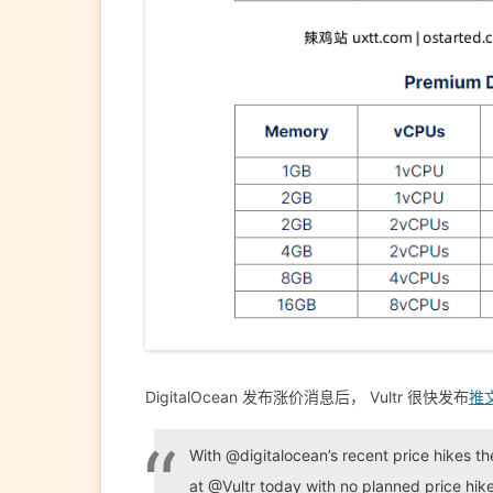
DigitalOcean 发布涨价消息后， Vultr 很快发布
推
With @digitalocean’s recent price hikes t
at @Vultr today with no planned price hike