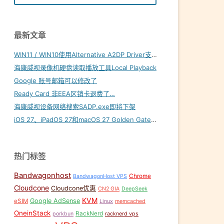
最新文章
WIN11 / WIN10使用Alternative A2DP Driver支持LDAC
海康威视录像机硬盘读取播放工具Local Playback
Google 账号邮箱可以修改了
Ready Card 非EEA区销卡退费了…
海康威视设备网络搜索SADP.exe即将下架
iOS 27、iPadOS 27和macOS 27 Golden Gate内置壁纸下载
热门标签
Bandwagonhost
Chrome
BandwagonHost VPS
Cloudcone
Cloudcone优惠
CN2 GIA
DeepSeek
KVM
Google AdSense
eSIM
Linux
memcached
OneinStack
RackNerd
porkbun
racknerd vps