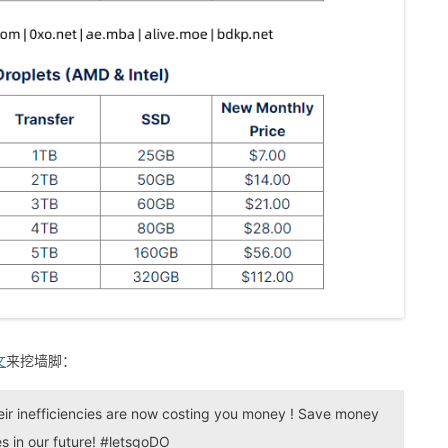
文
来挖墙脚：
heir inefficiencies are now costing you money ! Save money
s in our future! #letsgoDO