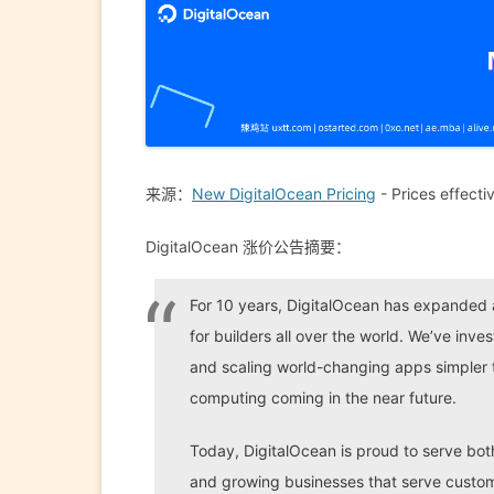
来源：
New DigitalOcean Pricing
- Prices effecti
DigitalOcean 涨价公告摘要：
For 10 years, DigitalOcean has expanded 
for builders all over the world. We’ve inv
and scaling world-changing apps simpler t
computing coming in the near future.
Today, DigitalOcean is proud to serve both
and growing businesses that serve custom