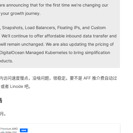
are announcing that for the first time we’re changing our
 your growth journey.
, Snapshots, Load Balancers, Floating IPs, and Custom
 We’ll continue to offer affordable inbound data transfer and
will remain unchanged. We are also updating the pricing of
igitalOcean Managed Kubernetes to bring simplification
oducts.
多，除了国内访问速度慢点，没啥问题，很稳定。要不是 AFF 推介费自动过
者 Linode 吧。
格
/月。