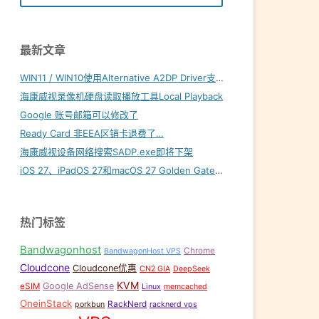
最新文章
WIN11 / WIN10使用Alternative A2DP Driver支持LDAC
海康威视录像机硬盘读取播放工具Local Playback
Google 账号邮箱可以修改了
Ready Card 非EEA区销卡退费了…
海康威视设备网络搜索SADP.exe即将下架
iOS 27、iPadOS 27和macOS 27 Golden Gate内置壁纸下载
热门标签
Bandwagonhost
Chrome
BandwagonHost VPS
Cloudcone
Cloudcone优惠
CN2 GIA
DeepSeek
KVM
Google AdSense
eSIM
Linux
memcached
OneinStack
RackNerd
porkbun
racknerd vps