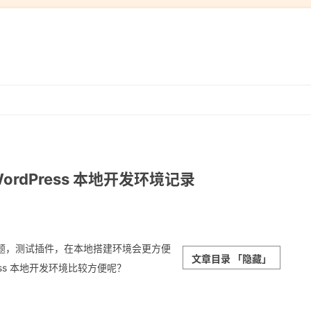
跳
转
到
内
容
 WordPress 本地开发环境记录
题，测试插件，在本地搭建环境会更方便
文章目录
「隐藏」
ss 本地开发环境比较方便呢？