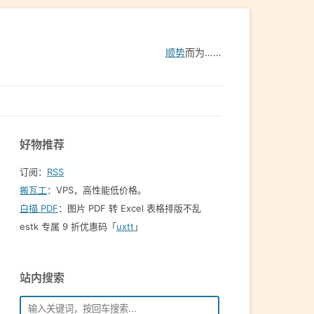
顺势
而为……
好物推荐
订阅：
RSS
搬瓦工
：VPS，高性能低价格。️
白描 PDF
：图片 PDF 转 Excel 表格排版不乱
estk 专属 9 折优惠码「
uxtt
」
站内搜索