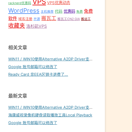
VPS
VPS优惠动态
racknerd优惠码
WordPress
免费
优惠码
代码
主机推荐
免费
搬瓦工
软件
域名注册
开源
搬瓦工CN2 GIA
搬运工
收藏夹
洛杉矶VPS
相关文章
WIN11 / WIN10使用Alternative A2DP Driver支持LDAC
Google 账号邮箱可以修改了
Ready Card 非EEA区销卡退费了...
最新文章
WIN11 / WIN10使用Alternative A2DP Driver支持LDAC
海康威视录像机硬盘读取播放工具Local Playback
Google 账号邮箱可以修改了