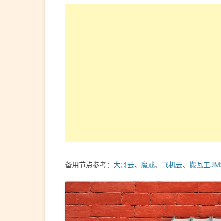
备用节点参考：
大哥云
、
魔戒
、
飞机云
、
搬瓦工JM