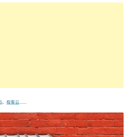
S
、
极客云
……