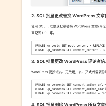
SQL 批量更改替换 WordPress 
使用 SQL 可以快速批量替换 WordPress 文章
章配图 URL 等。
UPDATE wp_posts SET post_content = REPLA
UPDATE wp_comments SET comment_content =
SQL 批量更改 WordPress 评论者
WordPress 更换域名、更改用户名、又或者需
UPDATE wp_comments SET comment_author_ur
UPDATE wp_comments SET comment_author_emai
UPDATE wp_comments SET comment_author = 
SQL 批量删除 WordPress 所