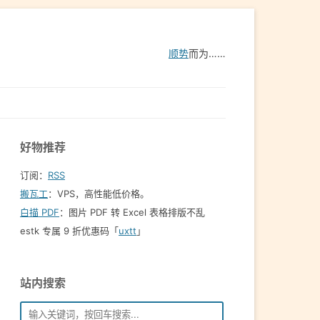
顺势
而为……
好物推荐
订阅：
RSS
搬瓦工
：VPS，高性能低价格。️
白描 PDF
：图片 PDF 转 Excel 表格排版不乱
estk 专属 9 折优惠码「
uxtt
」
站内搜索