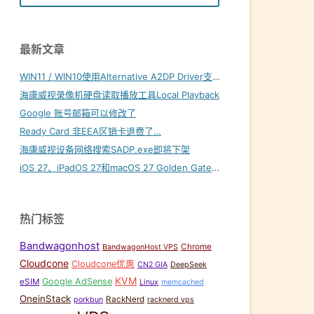
最新文章
WIN11 / WIN10使用Alternative A2DP Driver支持LDAC
海康威视录像机硬盘读取播放工具Local Playback
Google 账号邮箱可以修改了
Ready Card 非EEA区销卡退费了…
海康威视设备网络搜索SADP.exe即将下架
iOS 27、iPadOS 27和macOS 27 Golden Gate内置壁纸下载
热门标签
Bandwagonhost
Chrome
BandwagonHost VPS
Cloudcone
Cloudcone优惠
CN2 GIA
DeepSeek
KVM
Google AdSense
eSIM
Linux
memcached
OneinStack
RackNerd
porkbun
racknerd vps