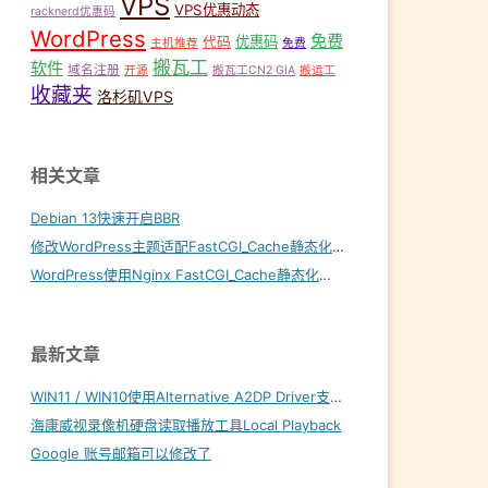
VPS
VPS优惠动态
racknerd优惠码
WordPress
免费
优惠码
代码
主机推荐
免费
搬瓦工
软件
域名注册
开源
搬瓦工CN2 GIA
搬运工
收藏夹
洛杉矶VPS
相关文章
Debian 13快速开启BBR
修改WordPress主题适配FastCGI_Cache静态化缓存
WordPress使用Nginx FastCGI_Cache静态化缓存加速
最新文章
WIN11 / WIN10使用Alternative A2DP Driver支持LDAC
海康威视录像机硬盘读取播放工具Local Playback
Google 账号邮箱可以修改了