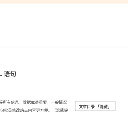
跳
转
到
内
容
L 语句
设置等所有信息，数据库很重要，一般情况
文章目录
「隐藏」
 语句批量修改站点内容更方便。（温馨提