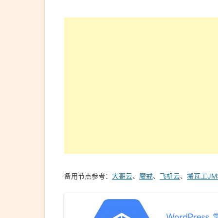
备用节点参考：
大哥云
、
魔戒
、
飞机云
、
搬瓦工JM