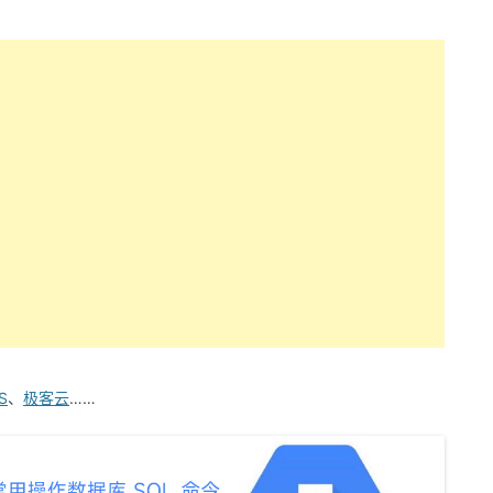
S
、
极客云
……