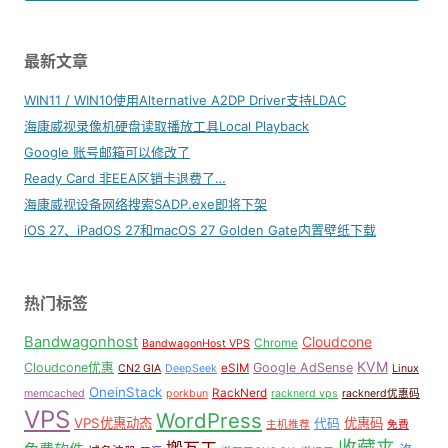
最新文章
WIN11 / WIN10使用Alternative A2DP Driver支持LDAC
海康威视录像机硬盘读取播放工具Local Playback
Google 账号邮箱可以修改了
Ready Card 非EEA区销卡退费了…
海康威视设备网络搜索SADP.exe即将下架
iOS 27、iPadOS 27和macOS 27 Golden Gate内置壁纸下载
热门标签
Bandwagonhost
Cloudcone
Chrome
BandwagonHost VPS
KVM
Cloudcone优惠
Google AdSense
eSIM
CN2 GIA
DeepSeek
Linux
OneinStack
RackNerd
memcached
porkbun
racknerd vps
racknerd优惠码
VPS
WordPress
VPS优惠动态
优惠码
代码
主机推荐
免费