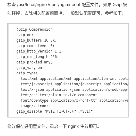
检查 /usr/local/nginx/conf/nginx.conf 配置文件，如果 Gzip 被
注释掉，去除相关配置前面 #，一般默认配置即可，参考如下：
  #Gzip Compression
  gzip on;
  gzip_buffers 16 8k;
  gzip_comp_level 6;
  gzip_http_version 1.1;
  gzip_min_length 256;
  gzip_proxied any;
  gzip_vary on;
  gzip_types
    text/xml application/xml application/atom+xml applicat
    text/javascript application/javascript application/x-j
    text/x-json application/json application/x-web-app-man
    text/css text/plain text/x-component
    font/opentype application/x-font-ttf application/vnd.m
    image/x-icon;
  gzip_disable "MSIE [1-6]\.(?!.*SV1)";
修改保存好配置文件，重启一下 nginx 生效即可。