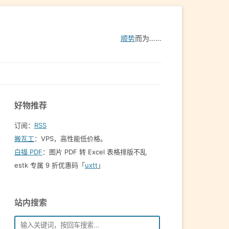
顺势
而为……
好物推荐
订阅：
RSS
搬瓦工
：VPS，高性能低价格。️
白描 PDF
：图片 PDF 转 Excel 表格排版不乱
estk 专属 9 折优惠码「
uxtt
」
站内搜索