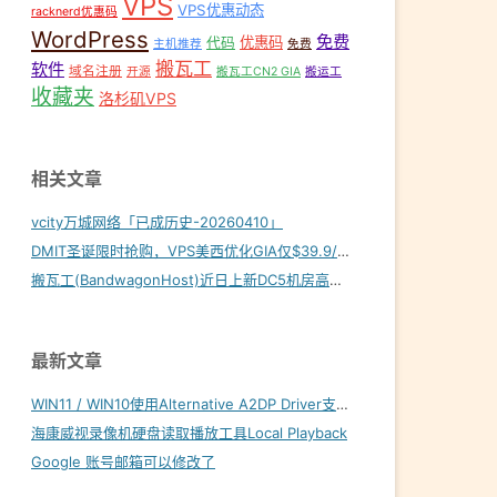
VPS
VPS优惠动态
racknerd优惠码
WordPress
免费
优惠码
代码
主机推荐
免费
搬瓦工
软件
域名注册
开源
搬瓦工CN2 GIA
搬运工
收藏夹
洛杉矶VPS
相关文章
vcity万城网络「已成历史-20260410」
DMIT圣诞限时抢购，VPS美西优化GIA仅$39.9/年！
搬瓦工(BandwagonHost)近日上新DC5机房高端线路
最新文章
WIN11 / WIN10使用Alternative A2DP Driver支持LDAC
海康威视录像机硬盘读取播放工具Local Playback
Google 账号邮箱可以修改了