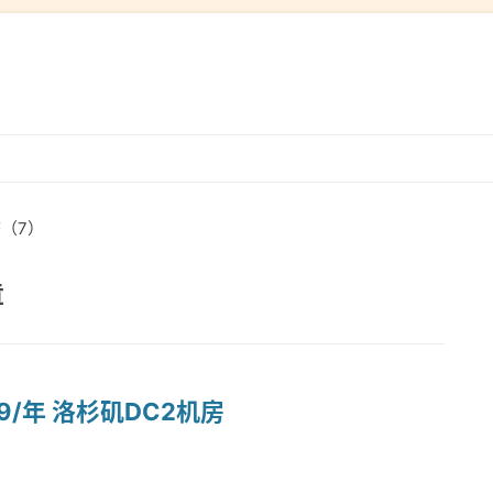
跳
转
到
态（7）
内
容
章
.9/年 洛杉矶DC2机房