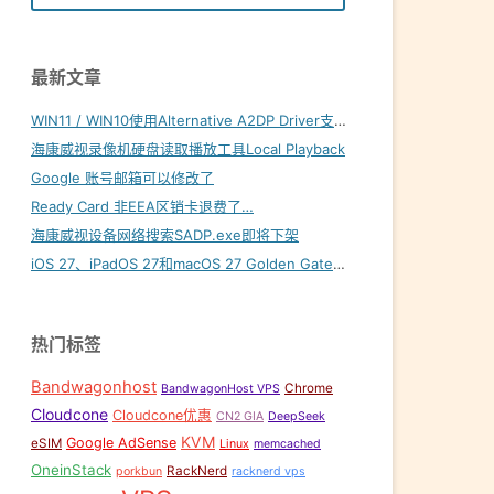
最新文章
WIN11 / WIN10使用Alternative A2DP Driver支持LDAC
海康威视录像机硬盘读取播放工具Local Playback
Google 账号邮箱可以修改了
Ready Card 非EEA区销卡退费了…
海康威视设备网络搜索SADP.exe即将下架
iOS 27、iPadOS 27和macOS 27 Golden Gate内置壁纸下载
热门标签
Bandwagonhost
Chrome
BandwagonHost VPS
Cloudcone
Cloudcone优惠
CN2 GIA
DeepSeek
KVM
Google AdSense
eSIM
Linux
memcached
OneinStack
RackNerd
porkbun
racknerd vps